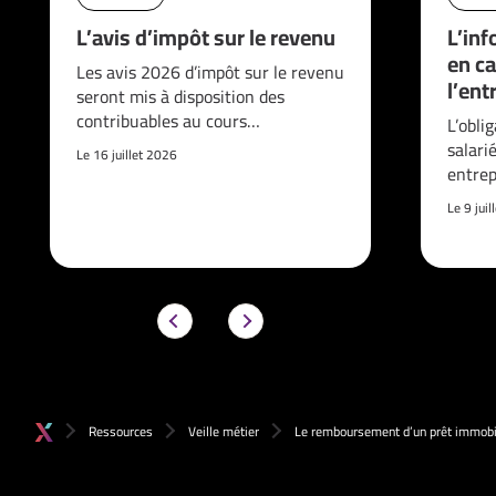
L’avis d’impôt sur le revenu
L’inf
en ca
Les avis 2026 d’impôt sur le revenu
l’ent
seront mis à disposition des
contribuables au cours…
L’obli
salari
Le 16 juillet 2026
entrep
Le 9 jui
Ressources
Veille métier
Le remboursement d’un prêt immobil