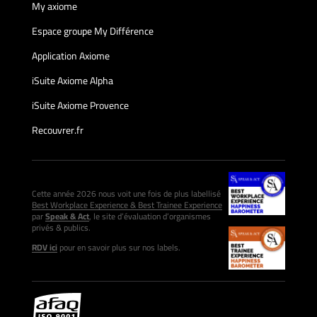
My axiome
Espace groupe My Différence
Application Axiome
iSuite Axiome Alpha
iSuite Axiome Provence
Recouvrer.fr
Cette année 2026 nous voit une fois de plus labellisé
Best Workplace Experience & Best Trainee Experience
par
Speak & Act
, le site d’évaluation d’organismes
privés & publics.
RDV ici
pour en savoir plus sur nos labels.