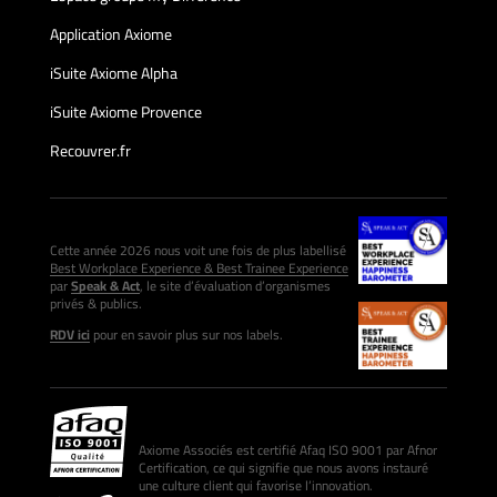
Application Axiome
iSuite Axiome Alpha
iSuite Axiome Provence
Recouvrer.fr
Cette année 2026 nous voit une fois de plus labellisé
Best Workplace Experience & Best Trainee Experience
par
Speak & Act
, le site d’évaluation d’organismes
privés & publics.
RDV ici
pour en savoir plus sur nos labels.
Axiome Associés est certifié Afaq ISO 9001 par Afnor
Certification, ce qui signifie que nous avons instauré
une culture client qui favorise l’innovation.