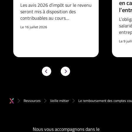
en ca
Les avis 2026 d’impôt sur le revenu
l’ent
seront mis à disposition des
contribuables au cours…
L’obli
salari
Le 16 juillet 2026
entrep
Le 9 jui
Ressources
Veille métier
Le remboursement des comptes cour
Nous vous accompagnons dans le