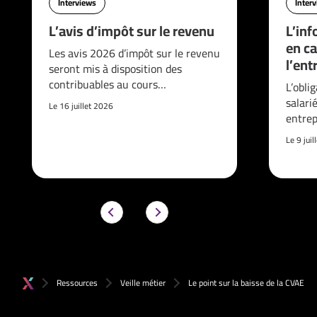
Interviews
Inter
L’avis d’impôt sur le revenu
L’inf
en ca
Les avis 2026 d’impôt sur le revenu
l’ent
seront mis à disposition des
contribuables au cours…
L’obli
salari
Le 16 juillet 2026
entrep
Le 9 jui
Ressources
Veille métier
Le point sur la baisse de la CVAE