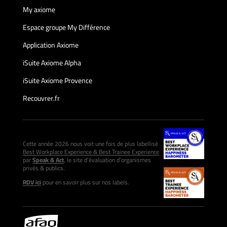
My axiome
Espace groupe My Différence
Application Axiome
iSuite Axiome Alpha
iSuite Axiome Provence
Recouvrer.fr
Cette année 2026 nous voit une fois de plus labellisé
Best Workplace Experience & Best Trainee Experience
par
Speak & Act
, le site d’évaluation d’organismes
privés & publics.
RDV ici
pour en savoir plus sur nos labels.