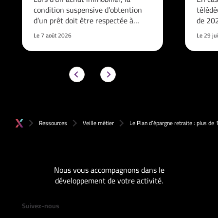
condition suspensive d’obtention
télédé
d’un prêt doit être respectée à…
de 202
Le 7 août 2026
Le 29 ju
Ressources
Veille métier
Le Plan d’épargne retraite : plus de
Nous vous accompagnons dans le
développement de votre activité.
Suivez-nous