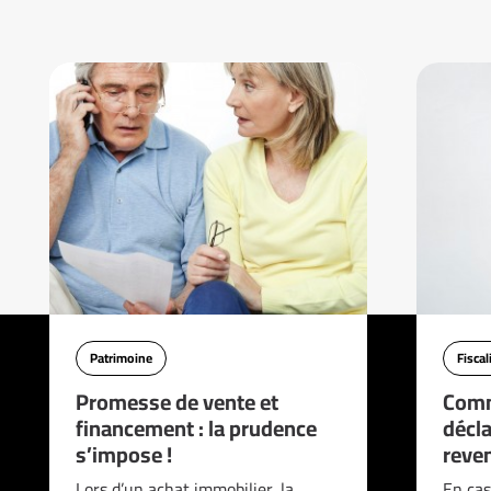
Patrimoine
Fiscal
Promesse de vente et
Comm
financement : la prudence
décla
s’impose !
reve
Lors d’un achat immobilier, la
En cas