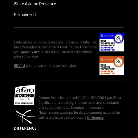
iSuite Axiome Provence
Recouvrer.fr
Cette année 2026 nous voit une fois de plus labellisé
Best Workplace Experience & Best Trainee Experience
par
Speak & Act
, le site d’évaluation d’organismes
privés & publics.
RDV ici
pour en savoir plus sur nos labels.
Axiome Associés est certifié Afaq ISO 9001 par Afnor
Certification, ce qui signifie que nous avons instauré
une culture client qui favorise l’innovation.
Nous faisons aussi partie du groupement national de
cabinets d’expertise comptable
Différence
.