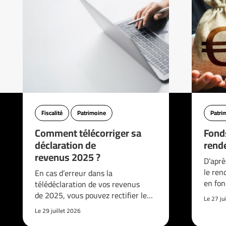
Fiscalité
Patrimoine
Patri
Comment télécorriger sa
Fonds
déclaration de
rend
revenus 2025 ?
D’aprè
le re
En cas d’erreur dans la
en fon
télédéclaration de vos revenus
de 2025, vous pouvez rectifier le…
Le 27 ju
Le 29 juillet 2026