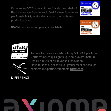
Cette année 2026 nous voit une fois de plus labellisé
Best Workplace Experience & Best Trainee Experience
par
Speak & Act
, le site d’évaluation d’organismes
privés & publics.
RDV ici
pour en savoir plus sur nos labels.
Axiome Associés est certifié Afaq ISO 9001 par Afnor
Certification, ce qui signifie que nous avons instauré
une culture client qui favorise l’innovation.
Nous faisons aussi partie du groupement national de
cabinets d’expertise comptable
Différence
.