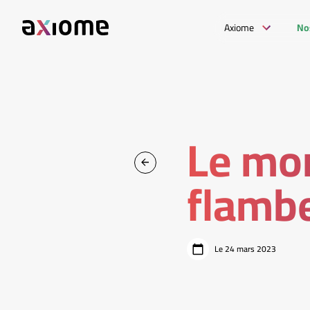
Axiome
No
Le mon
flambe
Le 24 mars 2023