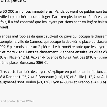
 un 2 pièces.
de 50 000 annonces immobilières, Pandaloc vient de publier son b
 ville la plus chère pour se loger. Par exemple, louer un 2 pièces da
ois, il a été constaté que les loyers parisiens sont en légère baisse
uel).
randes métropoles du quart sud-est du pays qui occupe le classeme
exemple, la ville de Cannes, qui occupe la deuxième place du clas
 002 € par mois pour un 2 pièces. Le baromètre note que les loyer
 et mars 2023. Dans ce classement, viennent ensuite les villes d
20 €), Nice (912 €), Aix-en-Provence (910 €), Antibes (910 €), An
ixième place, Bordeaux (866 €).
e, cette flambée des loyers s’explique en partie par l’inflation. L
à Rennes (+25,7 %), à Bordeaux (+16,1 %) et à Lille (+13,7 %). À l’i
 augmenté sont Toulon (+1,1 %), Lyon (+2,8 %) et Grenoble (+4,3 %).
rédit photo : James O'Neil