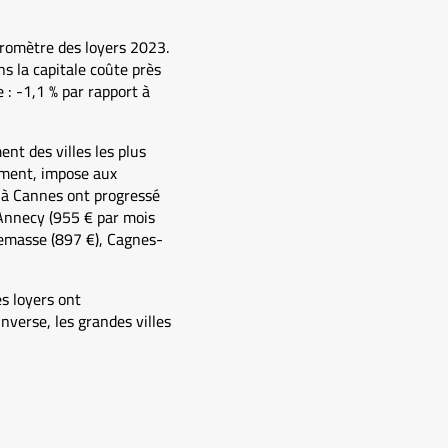
aromètre des loyers 2023.
ns la capitale coûte près
 : -1,1 % par rapport à
nt des villes les plus
sement, impose aux
s à Cannes ont progressé
’Annecy (955 € par mois
nemasse (897 €), Cagnes-
es loyers ont
nverse, les grandes villes