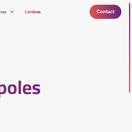
rces
Carrières
Contact
poles