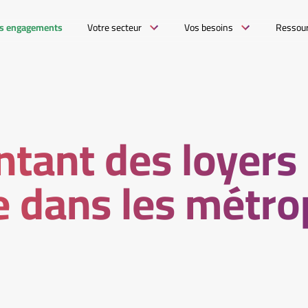
s engagements
Votre secteur
Vos besoins
Ressou
tant des loyers
 dans les métro