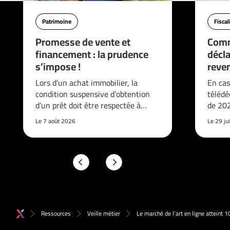
Patrimoine
Fiscal
Promesse de vente et
Comm
financement : la prudence
décla
s’impose !
reve
Lors d’un achat immobilier, la
En cas
condition suspensive d’obtention
télédé
d’un prêt doit être respectée à…
de 202
Le 7 août 2026
Le 29 ju
Ressources
Veille métier
Le marché de l’art en ligne atteint 