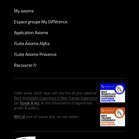
My axiome
Espace groupe My Différence
Application Axiome
iSuite Axiome Alpha
iSuite Axiome Provence
Recouvrer.fr
Cette année 2026 nous voit une fois de plus labellisé
Best Workplace Experience & Best Trainee Experience
par
Speak & Act
, le site d’évaluation d’organismes
privés & publics.
RDV ici
pour en savoir plus sur nos labels.