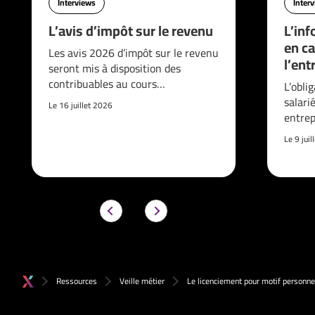
Interviews
Inter
L’avis d’impôt sur le revenu
L’inf
en ca
Les avis 2026 d’impôt sur le revenu
l’ent
seront mis à disposition des
contribuables au cours…
L’obli
salari
Le 16 juillet 2026
entrep
Le 9 jui
Ressources
Veille métier
Le licenciement pour motif personne