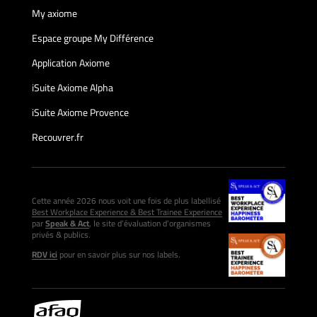
My axiome
Espace groupe My Différence
Application Axiome
iSuite Axiome Alpha
iSuite Axiome Provence
Recouvrer.fr
Cette année 2026 nous voit une fois de plus labellisé
Best Workplace Experience & Best Trainee Experience
par
Speak & Act
, le site d’évaluation d’organismes
privés & publics.
RDV ici
pour en savoir plus sur nos labels.