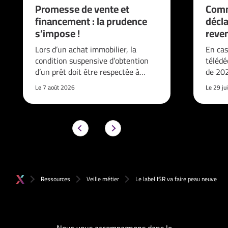
Promesse de vente et
Comm
financement : la prudence
décla
s’impose !
reve
Lors d’un achat immobilier, la
En cas
condition suspensive d’obtention
télédé
d’un prêt doit être respectée à…
de 202
Le 7 août 2026
Le 29 ju
Ressources
Veille métier
Le label ISR va faire peau neuve