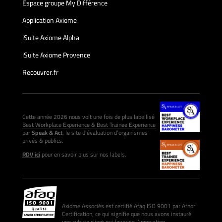
Espace groupe My Différence
Application Axiome
iSuite Axiome Alpha
iSuite Axiome Provence
Recouvrer.fr
Cette année 2026 nous voit une fois de plus labellisé
Best Workplace Experience & Best Trainee Experience
par
Speak & Act
, le site d’évaluation d’organismes
privés & publics.
RDV ici
pour en savoir plus sur nos labels.
Axiome Associés est certifié Afaq ISO 9001 par Afnor
Certification, ce qui signifie que nous avons instauré
une culture client qui favorise l’innovation.