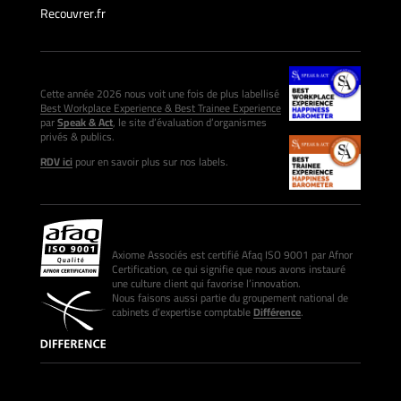
Recouvrer.fr
Cette année 2026 nous voit une fois de plus labellisé
Best Workplace Experience & Best Trainee Experience
par
Speak & Act
, le site d’évaluation d’organismes
privés & publics.
RDV ici
pour en savoir plus sur nos labels.
Axiome Associés est certifié Afaq ISO 9001 par Afnor
Certification, ce qui signifie que nous avons instauré
une culture client qui favorise l’innovation.
Nous faisons aussi partie du groupement national de
cabinets d’expertise comptable
Différence
.