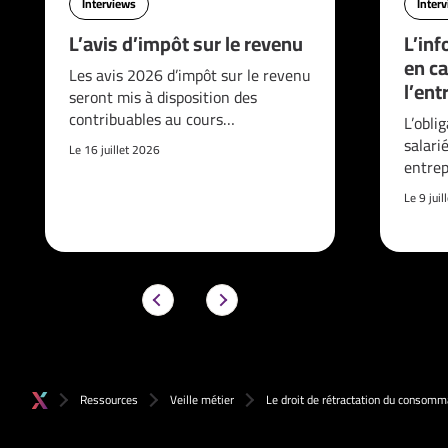
Interviews
Inter
L’avis d’impôt sur le revenu
L’inf
en ca
Les avis 2026 d’impôt sur le revenu
l’ent
seront mis à disposition des
contribuables au cours…
L’obli
salari
Le 16 juillet 2026
entrep
Le 9 jui
Ressources
Veille métier
Le droit de rétractation du consomm