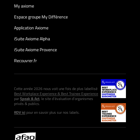
My axiome
Espace groupe My Différence
Application Axiome
iSuite Axiome Alpha
iSuite Axiome Provence
Recouvrer.fr
Cette année 2026 nous voit une fois de plus labellisé
Best Workplace Experience & Best Trainee Experience
par
Speak & Act
, le site d’évaluation d’organismes
privés & publics.
RDV ici
pour en savoir plus sur nos labels.