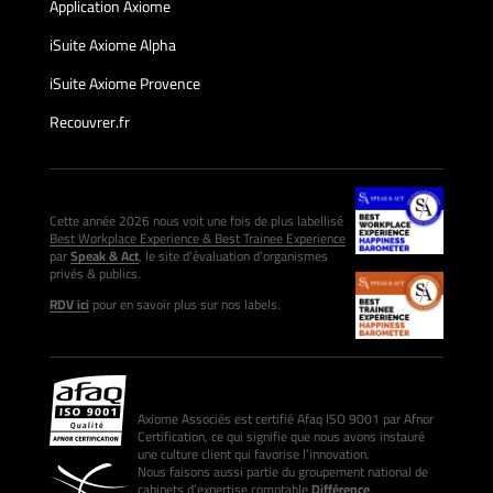
Application Axiome
iSuite Axiome Alpha
iSuite Axiome Provence
Recouvrer.fr
Cette année 2026 nous voit une fois de plus labellisé
Best Workplace Experience & Best Trainee Experience
par
Speak & Act
, le site d’évaluation d’organismes
privés & publics.
RDV ici
pour en savoir plus sur nos labels.
Axiome Associés est certifié Afaq ISO 9001 par Afnor
Certification, ce qui signifie que nous avons instauré
une culture client qui favorise l’innovation.
Nous faisons aussi partie du groupement national de
cabinets d’expertise comptable
Différence
.