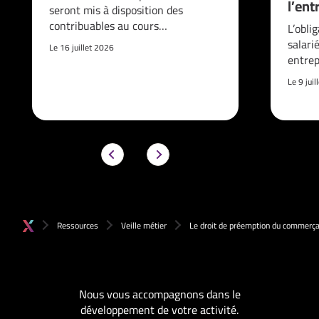
l’ent
seront mis à disposition des
contribuables au cours…
L’obli
salari
Le 16 juillet 2026
entrep
Le 9 jui
Ressources
Veille métier
Le droit de préemption du commerçan
Nous vous accompagnons dans le
développement de votre activité.