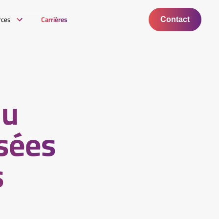
rces
Carrières
Contact
du
rsées
s