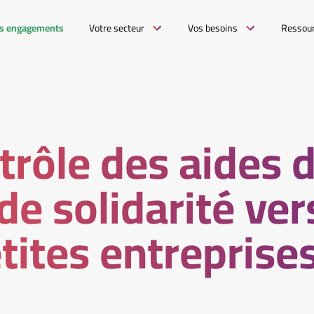
s engagements
Votre secteur
Vos besoins
Ressou
trôle des aides 
de solidarité ve
tites entreprise