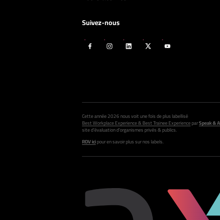
Suivez-nous
Cette année 2026 nous voit une fois de plus labellisé
Best Workplace Experience & Best Trainee Experience
par
Speak & A
site d’évaluation d’organismes privés & publics.
RDV ici
pour en savoir plus sur nos labels.