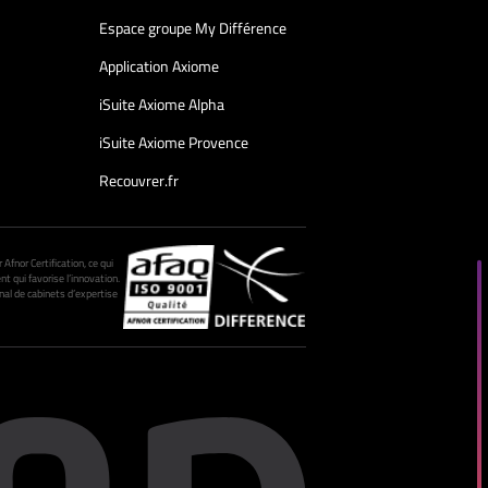
Espace groupe My Différence
Application Axiome
iSuite Axiome Alpha
iSuite Axiome Provence
Recouvrer.fr
fnor Certification, ce qui
nt qui favorise l’innovation.
al de cabinets d’expertise