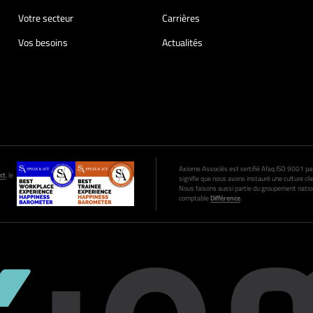
Votre secteur
Carrières
Vos besoins
Actualités
Axiome Associés est certifié Afaq ISO 9001 par A
ct
, le
signifie que nous avons instauré une culture clie
Nous faisons aussi partie du groupement nation
comptable
Différence
.