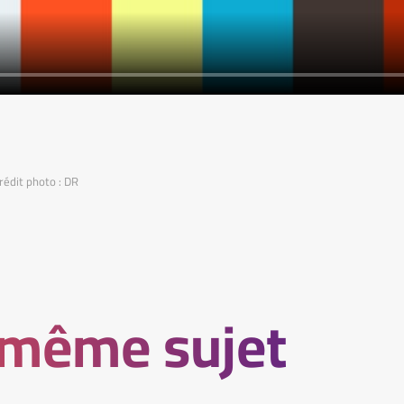
rédit photo : DR
 même sujet