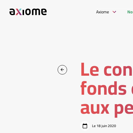
Axiome
No
Le con
fonds 
aux pe
Le 18 juin 2020