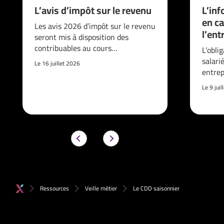
L’avis d’impôt sur le revenu
L’inf
en ca
Les avis 2026 d’impôt sur le revenu
l’ent
seront mis à disposition des
contribuables au cours…
L’obli
salari
Le 16 juillet 2026
entrep
Le 9 jui
Ressources
Veille métier
Le CDD saisonnier