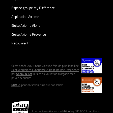
Espace groupe My Différence
Application Axiome
iSuite Axiome Alpha
iSuite Axiome Provence
Recouvrer.fr
Cette année 2026 nous voit une fois de plus labellisé
Best Workplace Experience & Best Trainee Experience
par
Speak & Act
, le site d’évaluation d’organismes
privés & publics.
RDV ici
pour en savoir plus sur nos labels.
Axiome Associés est certifié Afaq ISO 9001 par Afnor