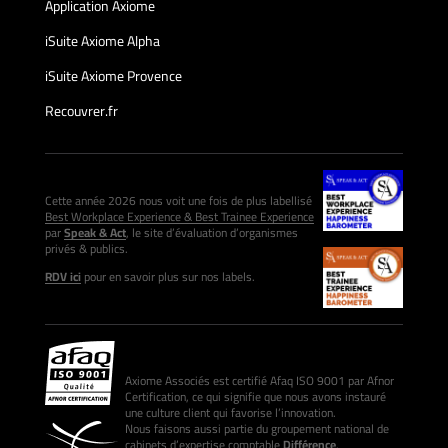
Application Axiome
iSuite Axiome Alpha
iSuite Axiome Provence
Recouvrer.fr
Cette année 2026 nous voit une fois de plus labellisé
Best Workplace Experience & Best Trainee Experience
par
Speak & Act
, le site d’évaluation d’organismes
privés & publics.
RDV ici
pour en savoir plus sur nos labels.
Axiome Associés est certifié Afaq ISO 9001 par Afnor
Certification, ce qui signifie que nous avons instauré
une culture client qui favorise l’innovation.
Nous faisons aussi partie du groupement national de
cabinets d’expertise comptable
Différence
.