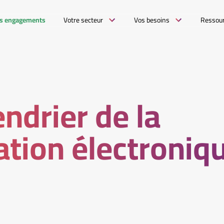
s engagements
Votre secteur
Vos besoins
Ressou
endrier de la
ation électroniq