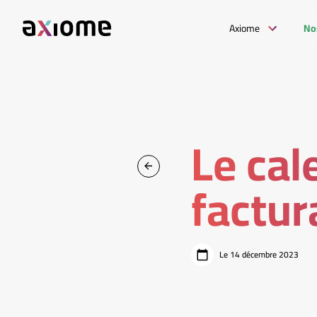
Axiome
No
Le cal
factur
Le 14 décembre 2023