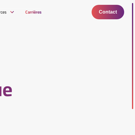
rces
Carrières
Contact
ue