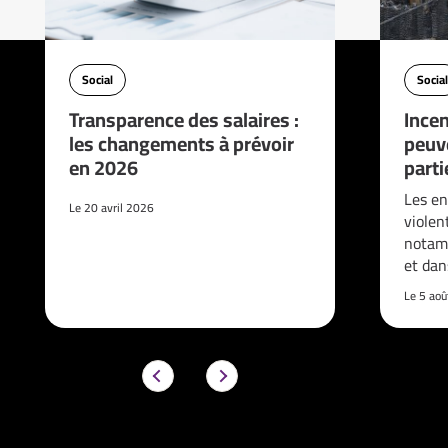
Social
Social
Transparence des salaires :
Incen
les changements à prévoir
peuve
en 2026
parti
Les en
Le 20 avril 2026
violen
notam
et da
Le 5 ao