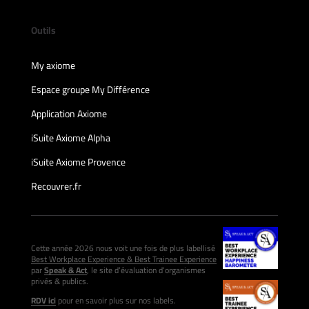
Outils
My axiome
Espace groupe My Différence
Application Axiome
iSuite Axiome Alpha
iSuite Axiome Provence
Recouvrer.fr
Cette année 2026 nous voit une fois de plus labellisé
Best Workplace Experience & Best Trainee Experience
par
Speak & Act
, le site d’évaluation d’organismes
privés & publics.
RDV ici
pour en savoir plus sur nos labels.