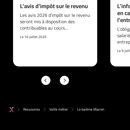
L’avis d’impôt sur le revenu
L’inf
en ca
Les avis 2026 d’impôt sur le revenu
l’ent
seront mis à disposition des
contribuables au cours…
L’obli
salari
Le 16 juillet 2026
entrep
Le 9 jui
Ressources
Veille métier
Le barème Macron