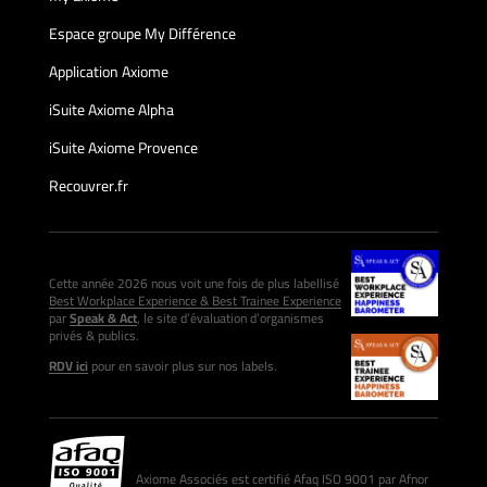
Espace groupe My Différence
Application Axiome
iSuite Axiome Alpha
iSuite Axiome Provence
Recouvrer.fr
Cette année 2026 nous voit une fois de plus labellisé
Best Workplace Experience & Best Trainee Experience
par
Speak & Act
, le site d’évaluation d’organismes
privés & publics.
RDV ici
pour en savoir plus sur nos labels.
Axiome Associés est certifié Afaq ISO 9001 par Afnor