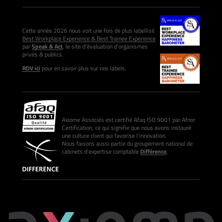
Cette année 2026 nous voit une fois de plus labellisé
Best Workplace Experience & Best Trainee Experience
par
Speak & Act
, le site d’évaluation d’organismes
privés & publics.
RDV ici
pour en savoir plus sur nos labels.
Axiome Associés est certifié Afaq ISO 9001 par Afnor
Certification, ce qui signifie que nous avons instauré
une culture client qui favorise l’innovation.
Nous faisons aussi partie du groupement national de
cabinets d’expertise comptable
Différence
.