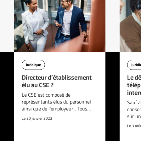
Juridique
Jurid
Directeur d’établissement
Le d
élu au CSE ?
télé
interd
Le CSE est composé de
représentants élus du personnel
Sauf a
ainsi que de l’employeur... Tous…
consom
sur un
Le 20 janvier 2023
Le 3 ao