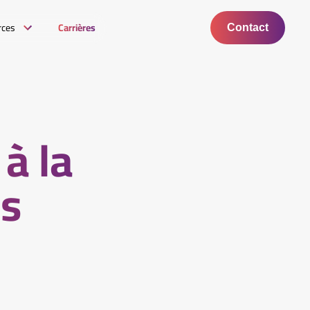
rces
Carrières
Contact
à la
ns