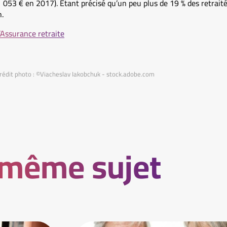
1 053 € en 2017). Étant précisé qu’un peu plus de 19 % des retrait
.
l’Assurance retraite
rédit photo : ©Viacheslav Iakobchuk - stock.adobe.com
 même sujet