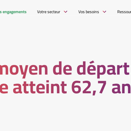
s engagements
Votre secteur
Vos besoins
Ressou
moyen de départ 
te atteint 62,7 a