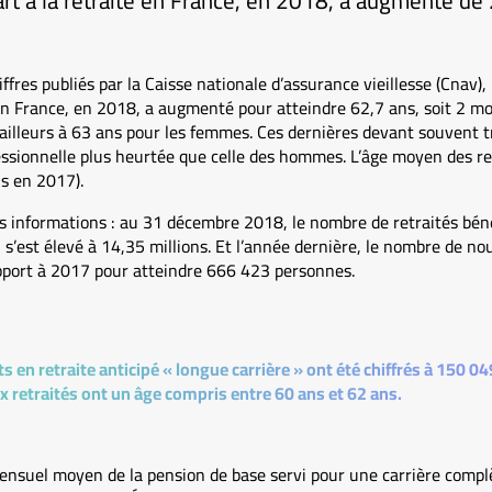
t à la retraite en France, en 2018, a augmenté de 
iffres publiés par la Caisse nationale d’assurance vieillesse (Cnav),
 en France, en 2018, a augmenté pour atteindre 62,7 ans, soit 2 mo
ailleurs à 63 ans pour les femmes. Ces dernières devant souvent t
fessionnelle plus heurtée que celle des hommes. L’âge moyen des r
s en 2017).
es informations : au 31 décembre 2018, le nombre de retraités bén
 s’est élevé à 14,35 millions. Et l’année dernière, le nombre de no
pport à 2017 pour atteindre 666 423 personnes.
s en retraite anticipé « longue carrière » ont été chiffrés à 150 
 retraités ont un âge compris entre 60 ans et 62 ans.
mensuel moyen de la pension de base servi pour une carrière compl