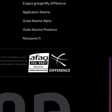
Espace groupe My Différence
Application Axiome
iSuite Axiome Alpha
iSuite Axiome Provence
Recouvrer.fr
fnor Certification, ce qui
nt qui favorise l’innovation.
al de cabinets d’expertise