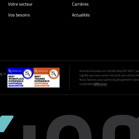
Votre secteur
Carrières
Vos besoins
Actualités
Axiome Associés est certifié Afaq ISO 9001 par A
ct
, le
signifie que nous avons instauré une culture clie
Nous faisons aussi partie du groupement nation
comptable
Différence
.