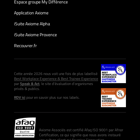
Espace groupe My Différence
Application Axiome
iSuite Axiome Alpha
iSuite Axiome Provence
Recouvrer.fr
Cette année 2026 nous voit une fois de plus labellisé
Best Workplace Experience & Best Trainee Experience
par
Speak & Act
, le site d’évaluation d’organismes
privés & publics.
RDV ici
pour en savoir plus sur nos labels.
Axiome Associés est certifié Afaq ISO 9001 par Afnor
Certification, ce qui signifie que nous avons instauré
une culture client qui favorise l’innovation.