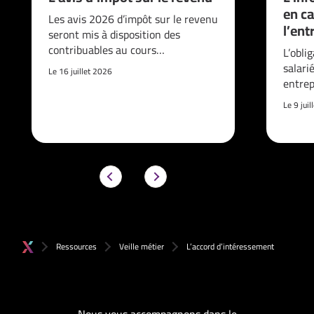
en ca
Les avis 2026 d’impôt sur le revenu
l’ent
seront mis à disposition des
contribuables au cours…
L’obli
salari
Le 16 juillet 2026
entrep
Le 9 jui
Ressources
Veille métier
L’accord d’intéressement