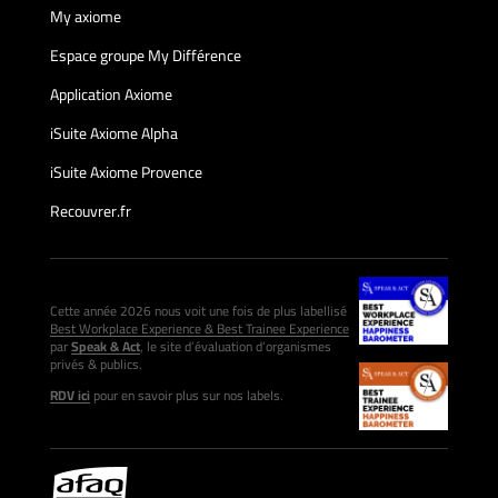
My axiome
Espace groupe My Différence
Application Axiome
iSuite Axiome Alpha
iSuite Axiome Provence
Recouvrer.fr
Cette année 2026 nous voit une fois de plus labellisé
Best Workplace Experience & Best Trainee Experience
par
Speak & Act
, le site d’évaluation d’organismes
privés & publics.
RDV ici
pour en savoir plus sur nos labels.