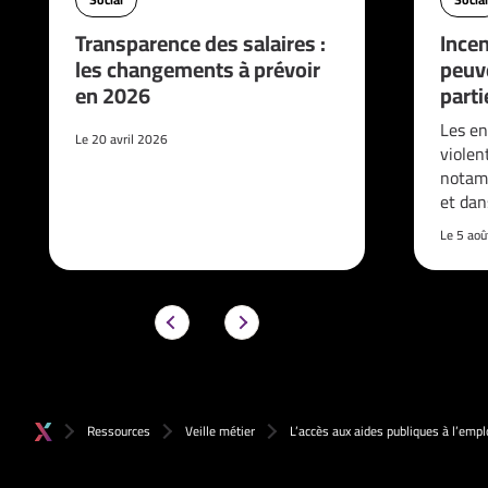
Transparence des salaires :
Incen
les changements à prévoir
peuve
en 2026
parti
Les en
Le 20 avril 2026
violen
notam
et da
Le 5 ao
Ressources
Veille métier
L’accès aux aides publiques à l’empl