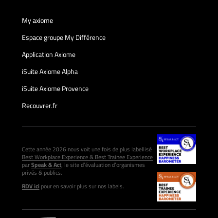
My axiome
Espace groupe My Différence
Application Axiome
iSuite Axiome Alpha
iSuite Axiome Provence
Recouvrer.fr
Cette année 2026 nous voit une fois de plus labellisé
Best Workplace Experience & Best Trainee Experience
par
Speak & Act
, le site d’évaluation d’organismes
privés & publics.
RDV ici
pour en savoir plus sur nos labels.