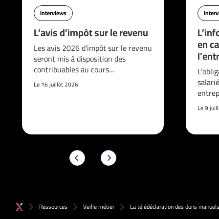
Interviews
Inter
L’avis d’impôt sur le revenu
L’inf
en ca
Les avis 2026 d’impôt sur le revenu
l’ent
seront mis à disposition des
contribuables au cours…
L’obli
salari
Le 16 juillet 2026
entrep
Le 9 jui
Ressources
Veille métier
La télédéclaration des dons manuel