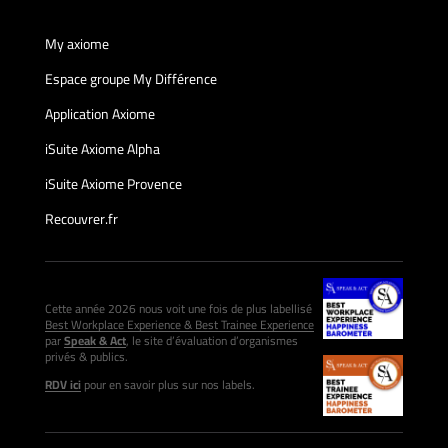
My axiome
Espace groupe My Différence
Application Axiome
iSuite Axiome Alpha
iSuite Axiome Provence
Recouvrer.fr
Cette année 2026 nous voit une fois de plus labellisé
Best Workplace Experience & Best Trainee Experience
par
Speak & Act
, le site d’évaluation d’organismes
privés & publics.
RDV ici
pour en savoir plus sur nos labels.