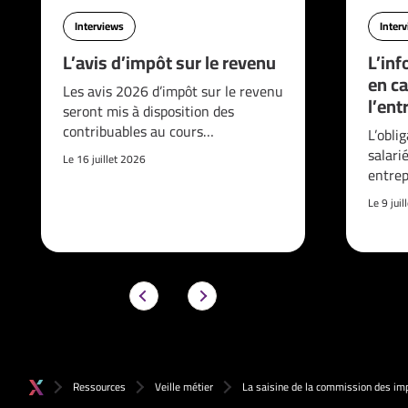
Interviews
Inter
L’avis d’impôt sur le revenu
L’inf
en ca
Les avis 2026 d’impôt sur le revenu
l’ent
seront mis à disposition des
contribuables au cours…
L’obli
salari
Le 16 juillet 2026
entrep
Le 9 jui
Ressources
Veille métier
La saisine de la commission des im