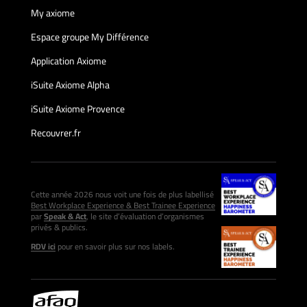
My axiome
Espace groupe My Différence
Application Axiome
iSuite Axiome Alpha
iSuite Axiome Provence
Recouvrer.fr
Cette année 2026 nous voit une fois de plus labellisé
Best Workplace Experience & Best Trainee Experience
par
Speak & Act
, le site d’évaluation d’organismes
privés & publics.
RDV ici
pour en savoir plus sur nos labels.