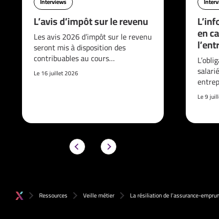
Interviews
Inter
L’avis d’impôt sur le revenu
L’inf
en ca
Les avis 2026 d’impôt sur le revenu
l’ent
seront mis à disposition des
contribuables au cours…
L’obli
salari
Le 16 juillet 2026
entrep
Le 9 jui
Ressources
Veille métier
La résiliation de l’assurance-empru