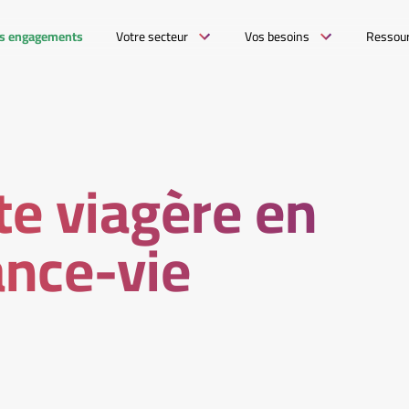
s engagements
Votre secteur
Vos besoins
Ressou
te viagère en
ance-vie