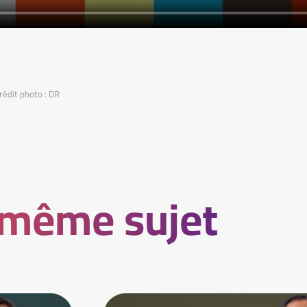
rédit photo : DR
 même sujet