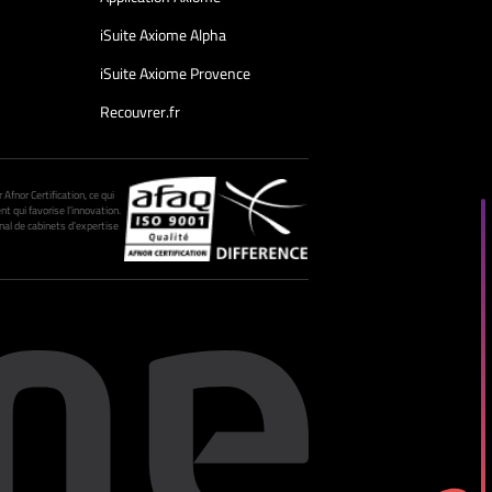
iSuite Axiome Alpha
iSuite Axiome Provence
Recouvrer.fr
fnor Certification, ce qui
nt qui favorise l’innovation.
al de cabinets d’expertise