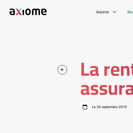
Axiome
No
La ren
assur
Le 26 septembre 2019