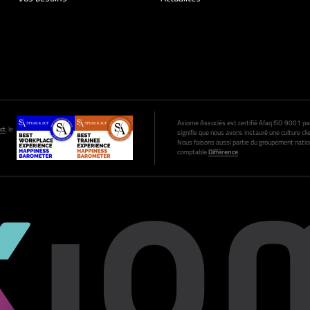
Axiome Associés est certifié Afaq ISO 9001 par A
ct
, le
signifie que nous avons instauré une culture clie
Nous faisons aussi partie du groupement nation
comptable
Différence
.