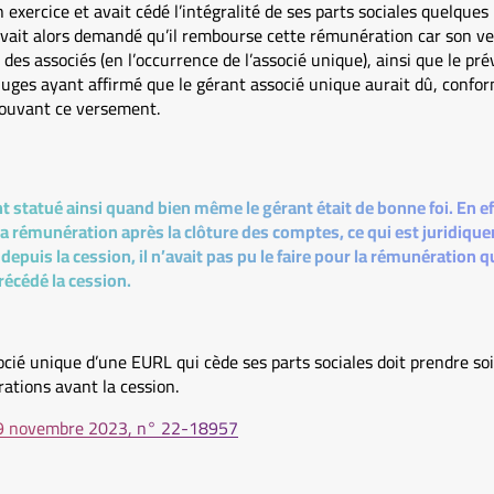
exercice et avait cédé l’intégralité de ses parts sociales quelques
 avait alors demandé qu’il rembourse cette rémunération car son v
es associés (en l’occurrence de l’associé unique), ainsi que le prév
 juges ayant affirmé que le gérant associé unique aurait dû, confo
rouvant ce versement.
t statué ainsi quand bien même le gérant était de bonne foi. En eff
 rémunération après la clôture des comptes, ce qui est juridiqu
depuis la cession, il n’avait pas pu le faire pour la rémunération qu’
récédé la cession.
ocié unique d’une EURL qui cède ses parts sociales doit prendre so
tions avant la cession.
29 novembre 2023, n° 22-18957