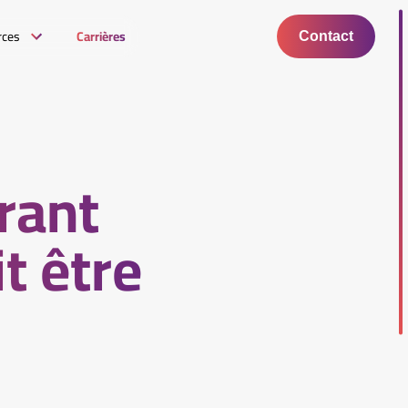
rces
Carrières
Contact
rant
t être