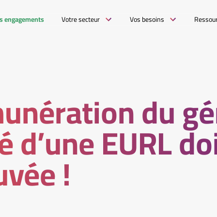
s engagements
Votre secteur
Vos besoins
Ressou
unération du gé
é d’une EURL doi
vée !