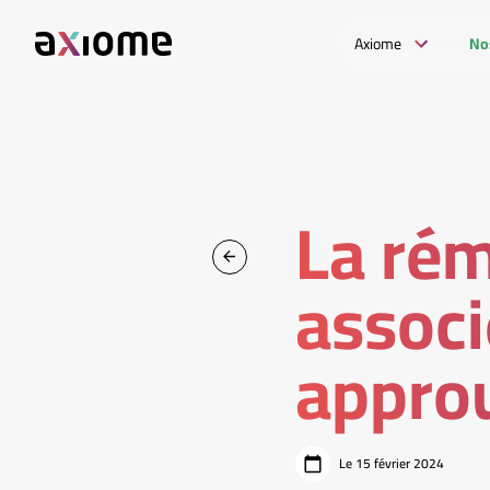
Axiome
No
La rém
associ
approu
Le 15 février 2024