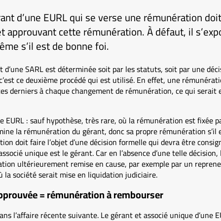
ant d’une EURL qui se verse une rémunération doit 
et approuvant cette rémunération. À défaut, il s’exp
me s’il est de bonne foi.
d’une SARL est déterminée soit par les statuts, soit par une déci
c’est ce deuxième procédé qui est utilisé. En effet, une rémunérati
 ces derniers à chaque changement de rémunération, ce qui serai
 EURL : sauf hypothèse, très rare, où la rémunération est fixée par
mine la rémunération du gérant, donc sa propre rémunération s’il e
ion doit faire l’objet d’une décision formelle qui devra être consig
associé unique est le gérant. Car en l’absence d’une telle décision, 
ation ultérieurement remise en cause, par exemple par un repreneu
 la société serait mise en liquidation judiciaire.
pprouvée = rémunération à rembourser
 dans l’affaire récente suivante. Le gérant et associé unique d’une 