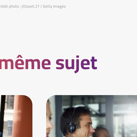
édit photo : jittawit.21 / Getty Images
 même sujet