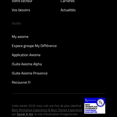
Votre secteur
Carrières
Vos besoins
Actualités
Outils
My axiome
Espace groupe My Différence
Application Axiome
iSuite Axiome Alpha
iSuite Axiome Provence
Recouvrer.fr
Cette année 2026 nous voit une fois de plus labellisé
Best Workplace Experience & Best Trainee Experience
par
Speak & Act
, le site d’évaluation d’organismes