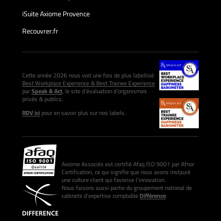
iSuite Axiome Provence
Recouvrer.fr
Cette année 2026 nous voit une fois de plus labellisé
Best Workplace Experience & Best Trainee Experience
par
Speak & Act
, le site d’évaluation d’organismes
privés & publics.
RDV ici
pour en savoir plus sur nos labels.
Axiome Associés est certifié Afaq ISO 9001 par Afnor
Certification, ce qui signifie que nous avons instauré
une culture client qui favorise l’innovation.
Nous faisons aussi partie du groupement national de
cabinets d’expertise comptable
Différence
.