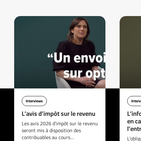
Interviews
Inter
L’avis d’impôt sur le revenu
L’inf
en ca
Les avis 2026 d’impôt sur le revenu
l’ent
seront mis à disposition des
contribuables au cours…
L’obli