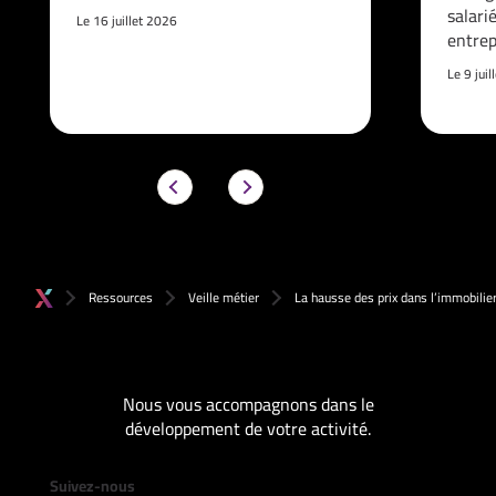
salari
Le 16 juillet 2026
entrep
Le 9 jui
Ressources
Veille métier
La hausse des prix dans l’immobilie
Nous vous accompagnons dans le
développement de votre activité.
Suivez-nous