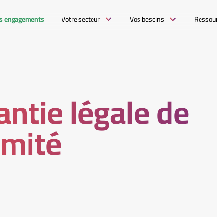
s engagements
Votre secteur
Vos besoins
Ressou
antie légale de
rmité