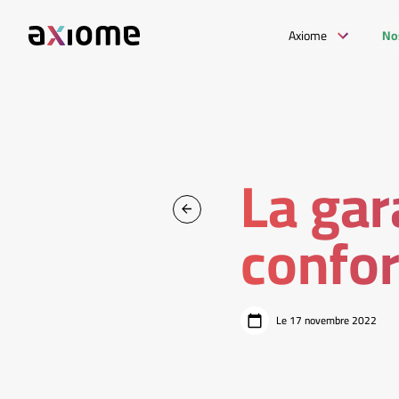
Axiome
No
La gar
confo
Le 17 novembre 2022