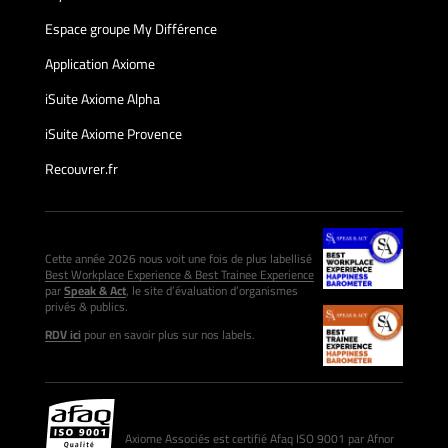
Espace groupe My Différence
Application Axiome
iSuite Axiome Alpha
iSuite Axiome Provence
Recouvrer.fr
Cette année 2026 nous voit une fois de plus labellisé
Best Workplace Experience & Best Trainee Experience
par
Speak & Act
, le site d’évaluation d’organismes
privés & publics.
RDV ici
pour en savoir plus sur nos labels.
Axiome Associés est certifié Afaq ISO 9001 par Afnor