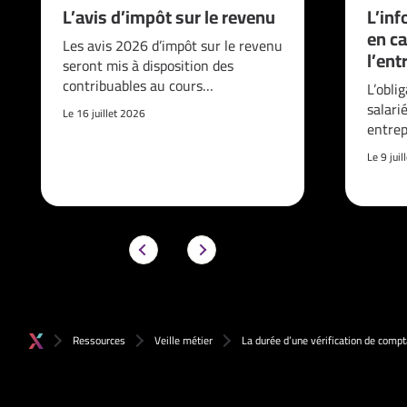
L’avis d’impôt sur le revenu
L’inf
en ca
Les avis 2026 d’impôt sur le revenu
l’ent
seront mis à disposition des
contribuables au cours…
L’obli
salari
Le 16 juillet 2026
entrep
Le 9 jui
Ressources
Veille métier
La durée d’une vérification de compt