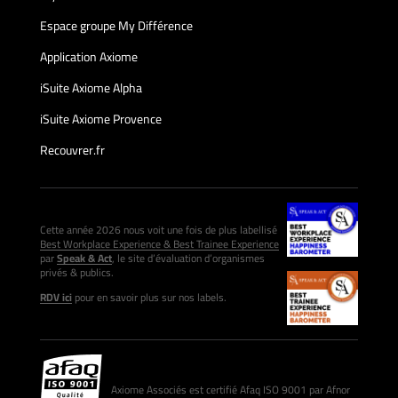
Espace groupe My Différence
Application Axiome
iSuite Axiome Alpha
iSuite Axiome Provence
Recouvrer.fr
Cette année 2026 nous voit une fois de plus labellisé
Best Workplace Experience & Best Trainee Experience
par
Speak & Act
, le site d’évaluation d’organismes
privés & publics.
RDV ici
pour en savoir plus sur nos labels.
Axiome Associés est certifié Afaq ISO 9001 par Afnor