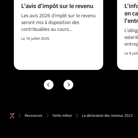
L’avis d’impôt sur le revenu
L’inf
en ca
Les avis 2026 d’impôt sur le revenu
l’ent
seront mis à disposition des
contribuables au cours…
L’obli
salari
Le 16 juillet 2026
entrep
Le 9 jui
Ressources
Veille métier
La déclaration des revenus 2022