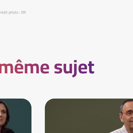
rédit photo : DR
 même sujet