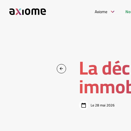
Axiome
No
La déc
immob
Le 28 mai 2026