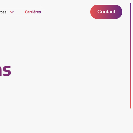
rces
Carrières
Contact
ns