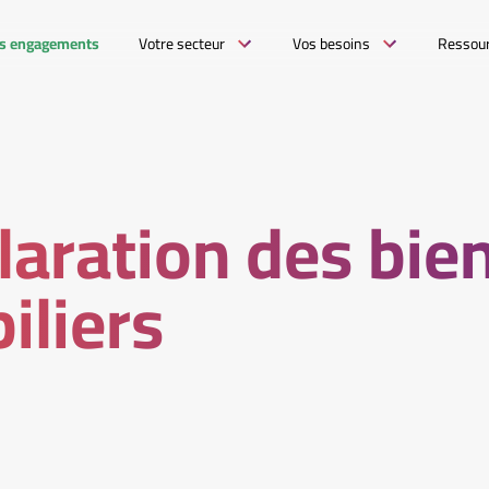
s engagements
Votre secteur
Vos besoins
Ressou
laration des bie
iliers