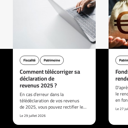
Fiscalité
Patrimoine
Patri
Comment télécorriger sa
Fonds
déclaration de
rend
revenus 2025 ?
D’aprè
le re
En cas d’erreur dans la
en fon
télédéclaration de vos revenus
de 2025, vous pouvez rectifier le…
Le 27 ju
Le 29 juillet 2026