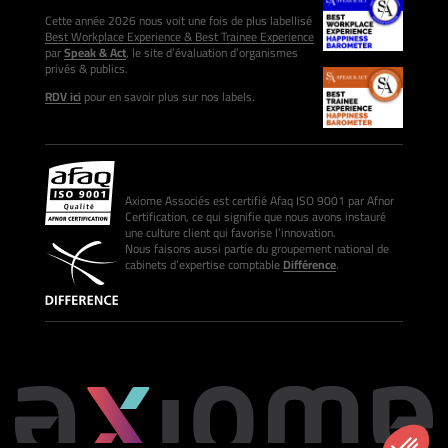
Cette année 2026 nous voit une fois de plus labellisé
Best Workplace Experience & Best Trainee Experience
par
Speak & Act
, le site d’évaluation d’organismes
privés & publics.
RDV ici
pour en savoir plus sur nos labels.
Axiome Associés est certifié Afaq ISO 9001 par Afnor
Certification, ce qui signifie que nous avons instauré
une culture client qui favorise l’innovation.
Nous faisons aussi partie du groupement national de
cabinets d’expertise comptable
Différence
.