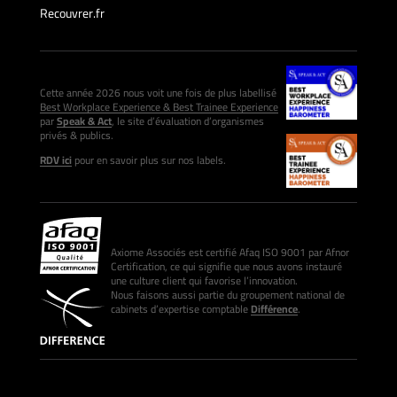
Recouvrer.fr
Cette année 2026 nous voit une fois de plus labellisé
Best Workplace Experience & Best Trainee Experience
par
Speak & Act
, le site d’évaluation d’organismes
privés & publics.
RDV ici
pour en savoir plus sur nos labels.
Axiome Associés est certifié Afaq ISO 9001 par Afnor
Certification, ce qui signifie que nous avons instauré
une culture client qui favorise l’innovation.
Nous faisons aussi partie du groupement national de
cabinets d’expertise comptable
Différence
.