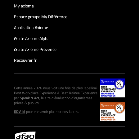
My axiome
Espace groupe My Différence
Application Axiome
iSuite Axiome Alpha
iSuite Axiome Provence
Recouvrer.fr
Cette année 2026 nous voit une fois de plus labellisé
Best Workplace Experience & Best Trainee Experience
par
Speak & Act
, le site d’évaluation d’organismes
privés & publics.
RDV ici
pour en savoir plus sur nos labels.