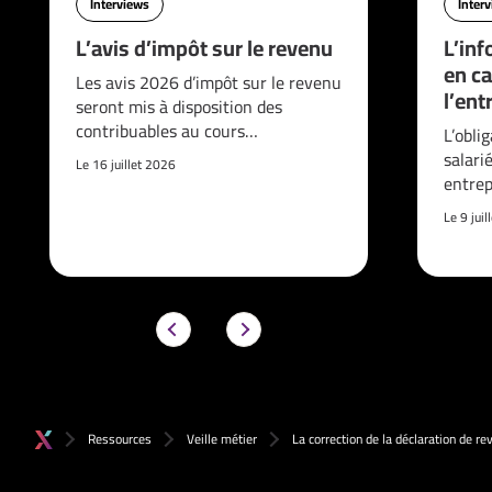
Interviews
Inter
L’avis d’impôt sur le revenu
L’inf
en ca
Les avis 2026 d’impôt sur le revenu
l’ent
seront mis à disposition des
contribuables au cours…
L’obli
salari
Le 16 juillet 2026
entrep
Le 9 jui
Ressources
Veille métier
La correction de la déclaration de r