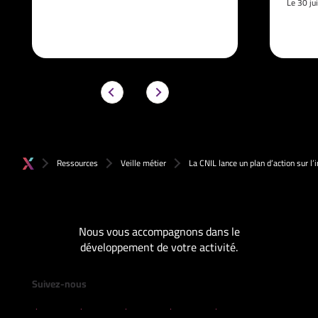
Le 30 ju
Ressources
Veille métier
La CNIL lance un plan d’action sur l’in
Nous vous accompagnons dans le
développement de votre activité.
Suivez-nous