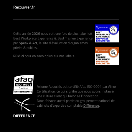
Recouvrer.fr
Cette année 2026 nous voit une fois de plus labellisé
Best Workplace Experience & Best Trainee Experience
par
Speak & Act
, le site d’évaluation d’organismes
privés & publics.
RDV ici
pour en savoir plus sur nos labels.
Axiome Associés est certifié Afaq ISO 9001 par Afnor
Certification, ce qui signifie que nous avons instauré
une culture client qui favorise l’innovation.
Nous faisons aussi partie du groupement national de
cabinets d’expertise comptable
Différence
.