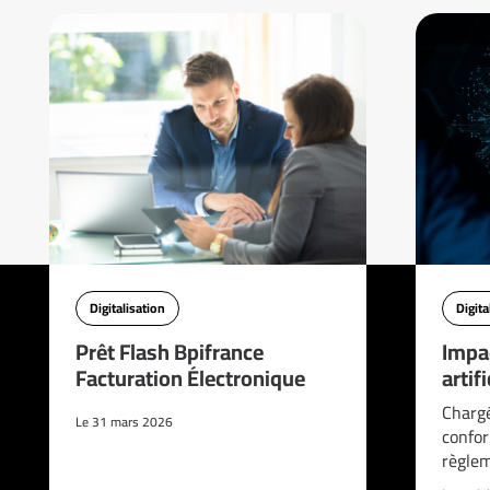
Digitalisation
Digita
Prêt Flash Bpifrance
Impac
Facturation Électronique
artif
Chargé
Le 31 mars 2026
confor
règle