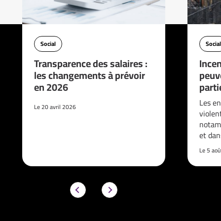
Social
Social
Transparence des salaires :
Incen
les changements à prévoir
peuve
en 2026
parti
Les en
Le 20 avril 2026
violen
notam
et da
Le 5 ao