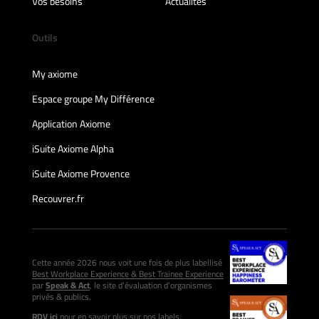
Vos besoins
Actualités
Outils
My axiome
Espace groupe My Différence
Application Axiome
iSuite Axiome Alpha
iSuite Axiome Provence
Recouvrer.fr
Cette année 2026 nous voit une fois de plus labellisé
Best Workplace Experience & Best Trainee Experience
par
Speak & Act
, le site d’évaluation d’organismes
privés & publics.
RDV ici
pour en savoir plus sur nos labels.