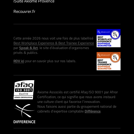
iSuite Axiome Provence
Recouvrer.fr
Cette année 2026 nous voit une fois de plus labellisé
Best Workplace Experience & Best Trainee Experience
par
Speak & Act
, le site d’évaluation d’organismes
privés & publics.
RDV ici
pour en savoir plus sur nos labels.
Axiome Associés est certifié Afaq ISO 9001 par Afnor
Certification, ce qui signifie que nous avons instauré
une culture client qui favorise l’innovation.
Nous faisons aussi partie du groupement national de
cabinets d’expertise comptable
Différence
.