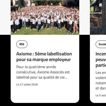
RSE
Social
Axiome : 5ème labellisation
Incen
pour sa marque employeur
peuve
parti
Pour la quatrième année
consécutive, Axiome Associés est
Les en
labellisé pour sa qualité de vie…
violen
notam
Le 27 juillet 2026
et da
Le 5 ao