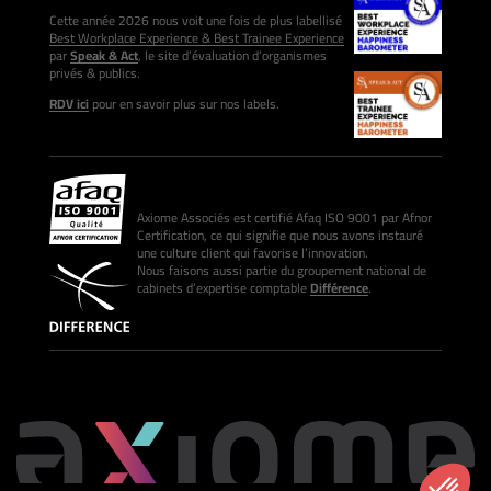
Cette année 2026 nous voit une fois de plus labellisé
Best Workplace Experience & Best Trainee Experience
par
Speak & Act
, le site d’évaluation d’organismes
privés & publics.
RDV ici
pour en savoir plus sur nos labels.
Axiome Associés est certifié Afaq ISO 9001 par Afnor
Certification, ce qui signifie que nous avons instauré
une culture client qui favorise l’innovation.
Nous faisons aussi partie du groupement national de
cabinets d’expertise comptable
Différence
.