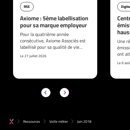
RSE
Digita
Axiome : 5ème labellisation
Cent
pour sa marque employeur
émis
haus
Pour la quatrième année
consécutive, Axiome Associés est
Une ré
labellisé pour sa qualité de vie…
émissi
ont at
Le 27 juillet 2026
Le 6 ao
Ressources
Veille métier
Juin 2018