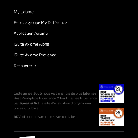
My axiome
Espace groupe My Différence
Application Axiome
iSuite Axiome Alpha
iSuite Axiome Provence
Recouvrer.fr
Cette année 2026 nous voit une fois de plus labellisé
Best Workplace Experience & Best Trainee Experience
par
Speak & Act
, le site d’évaluation d’organismes
privés & publics.
RDV ici
pour en savoir plus sur nos labels.