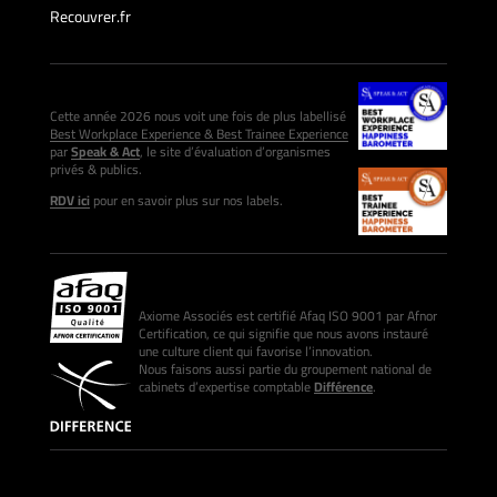
Recouvrer.fr
Cette année 2026 nous voit une fois de plus labellisé
Best Workplace Experience & Best Trainee Experience
par
Speak & Act
, le site d’évaluation d’organismes
privés & publics.
RDV ici
pour en savoir plus sur nos labels.
Axiome Associés est certifié Afaq ISO 9001 par Afnor
Certification, ce qui signifie que nous avons instauré
une culture client qui favorise l’innovation.
Nous faisons aussi partie du groupement national de
cabinets d’expertise comptable
Différence
.