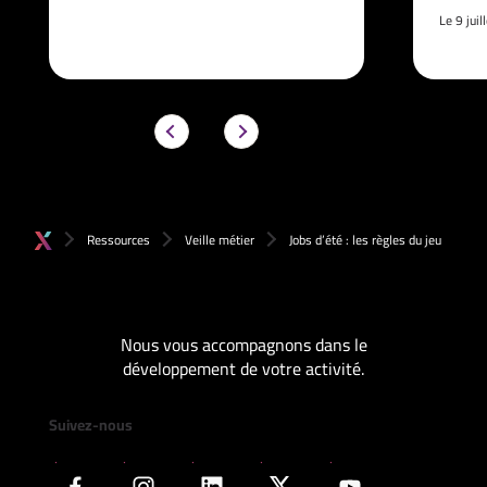
Le 9 jui
Ressources
Veille métier
Jobs d’été : les règles du jeu
Nous vous accompagnons dans le
développement de votre activité.
Suivez-nous