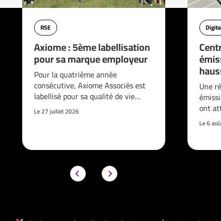
RSE
Digita
Axiome : 5ème labellisation
Cent
pour sa marque employeur
émis
haus
Pour la quatrième année
consécutive, Axiome Associés est
Une ré
labellisé pour sa qualité de vie…
émissi
ont at
Le 27 juillet 2026
Le 6 ao