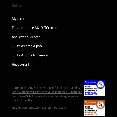
Outils
My axiome
Espace groupe My Différence
Application Axiome
iSuite Axiome Alpha
iSuite Axiome Provence
Recouvrer.fr
Cette année 2026 nous voit une fois de plus labellisé
Best Workplace Experience & Best Trainee Experience
par
Speak & Act
, le site d’évaluation d’organismes
privés & publics.
RDV ici
pour en savoir plus sur nos labels.