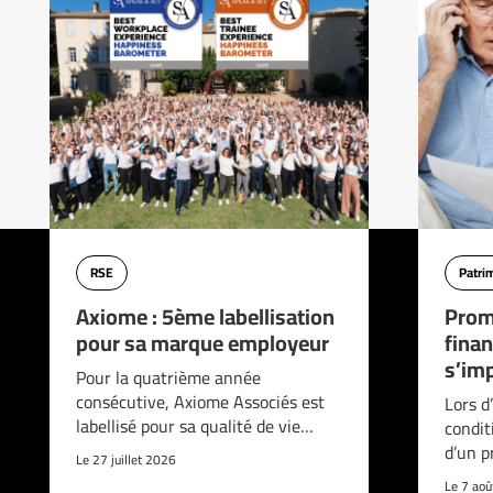
RSE
Patri
Axiome : 5ème labellisation
Prom
pour sa marque employeur
finan
s’imp
Pour la quatrième année
consécutive, Axiome Associés est
Lors d
labellisé pour sa qualité de vie…
condit
d’un p
Le 27 juillet 2026
Le 7 ao