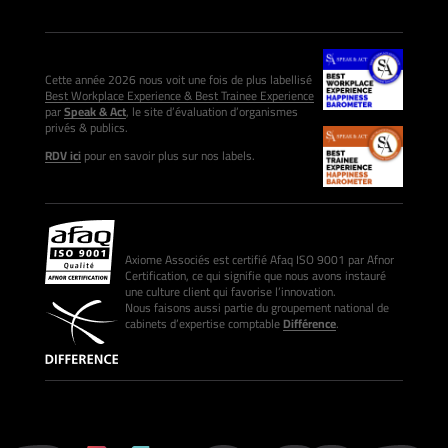
Cette année 2026 nous voit une fois de plus labellisé
Best Workplace Experience & Best Trainee Experience
par
Speak & Act
, le site d’évaluation d’organismes
privés & publics.
RDV ici
pour en savoir plus sur nos labels.
Axiome Associés est certifié Afaq ISO 9001 par Afnor
Certification, ce qui signifie que nous avons instauré
une culture client qui favorise l’innovation.
Nous faisons aussi partie du groupement national de
cabinets d’expertise comptable
Différence
.