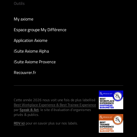
Outils
My axiome
Espace groupe My Différence
Application Axiome
iSuite Axiome Alpha
iSuite Axiome Provence
Recouvrer.fr
Cette année 2026 nous voit une fois de plus labellisé
Best Workplace Experience & Best Trainee Experience
par
Speak & Act
, le site d’évaluation d’organismes
privés & publics.
RDV ici
pour en savoir plus sur nos labels.