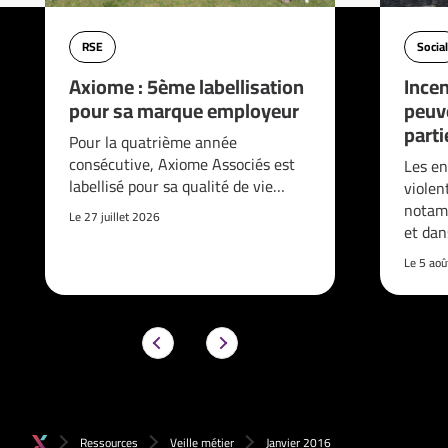
RSE
Social
Axiome : 5ème labellisation
Incen
pour sa marque employeur
peuve
parti
Pour la quatrième année
consécutive, Axiome Associés est
Les en
labellisé pour sa qualité de vie…
violen
notam
Le 27 juillet 2026
et da
Le 5 ao
Ressources
Veille métier
Janvier 2016