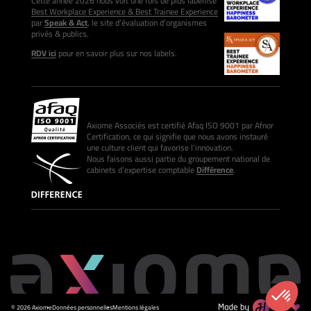
Cette année 2026 nous voit une fois de plus labellisé
Best Workplace Experience & Best Trainee Experience
par
Speak & Act
, le site d’évaluation d’organismes
privés & publics.
RDV ici
pour en savoir plus sur nos labels.
Axiome Associés est certifié Afaq ISO 9001 par Afnor
Certification, ce qui signifie que nous avons instauré
une culture client qui favorise l’innovation.
Nous faisons aussi partie du groupement national de
cabinets d’expertise comptable
Différence
.
© 2026 Axiome
Données personnelles
Mentions légales