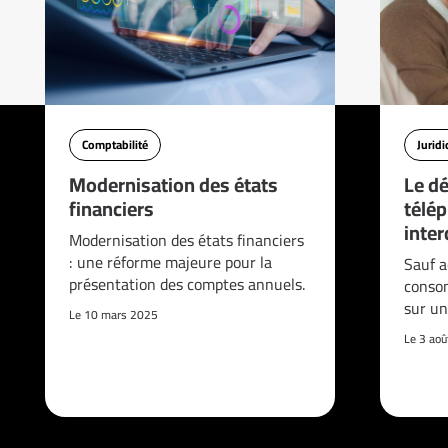
Comptabilité
Jurid
Modernisation des états
Le d
financiers
télé
interd
Modernisation des états financiers
: une réforme majeure pour la
Sauf a
présentation des comptes annuels.
consom
sur un
Le 10 mars 2025
Le 3 ao