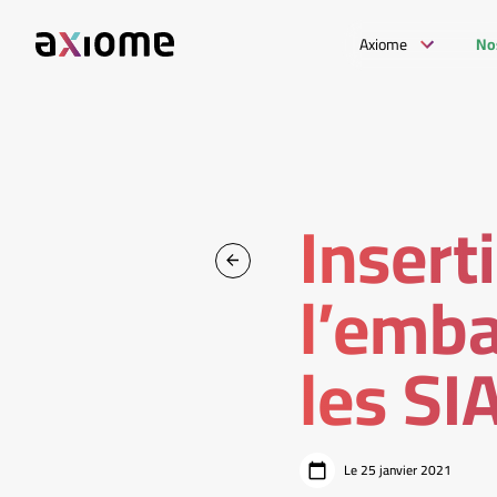
Axiome
No
Insert
l’emba
les SI
Le 25 janvier 2021