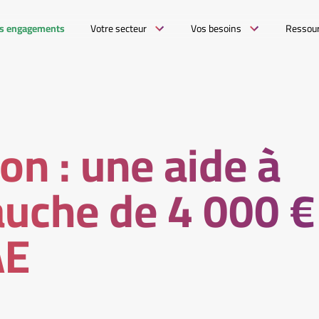
s engagements
Votre secteur
Vos besoins
Ressou
ion : une aide à
uche de 4 000 €
AE