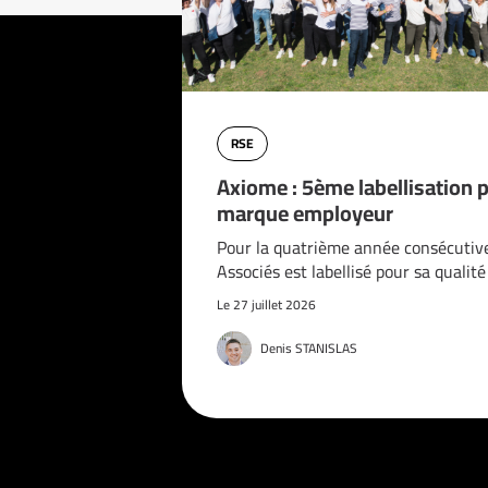
RSE
Axiome : 5ème labellisation 
marque employeur
Pour la quatrième année consécutiv
Associés est labellisé pour sa qualit
Le 27 juillet 2026
Denis STANISLAS