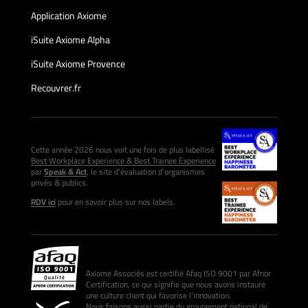
Application Axiome
iSuite Axiome Alpha
iSuite Axiome Provence
Recouvrer.fr
Cette année 2026 nous voit une fois de plus labellisé
Best Workplace Experience & Best Trainee Experience
par
Speak & Act
, le site d’évaluation d’organismes
privés & publics.
RDV ici
pour en savoir plus sur nos labels.
Axiome Associés est certifié Afaq ISO 9001 par Afnor
Certification, ce qui signifie que nous avons instauré
une culture client qui favorise l’innovation.
Nous faisons aussi partie du groupement national de