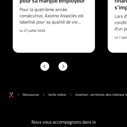
pour sa marque employeur
finan
s’imp
Pour la quatrième année
consécutive, Axiome Associés est
Lors d
labellisé pour sa qualité de vie…
condit
d’un p
Le 27 juillet 2026
Le 7 ao
Ressources
Veille métier
Insertion : territoires zéro chômeur 
Nous vous accompagnons dans le