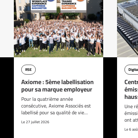
RSE
Digita
Axiome : 5ème labellisation
Cent
pour sa marque employeur
émis
haus
Pour la quatrième année
consécutive, Axiome Associés est
Une ré
labellisé pour sa qualité de vie…
émissi
ont at
Le 27 juillet 2026
Le 6 ao