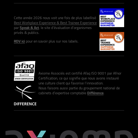
Cette année 2026 nous voit une fois de plus labellisé
Best Workplace Experience & Best Trainee Experience
par
Speak & Act
, le site d’évaluation d’organismes
privés & publics.
RDV ici
pour en savoir plus sur nos labels.
Axiome Associés est certifié Afaq ISO 9001 par Afnor
Certification, ce qui signifie que nous avons instauré
une culture client qui favorise l’innovation.
Nous faisons aussi partie du groupement national de
cabinets d’expertise comptable
Différence
.