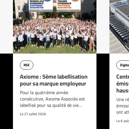
RSE
Digita
Axiome : 5ème labellisation
Cent
pour sa marque employeur
émis
haus
Pour la quatrième année
consécutive, Axiome Associés est
Une ré
labellisé pour sa qualité de vie…
émissi
ont at
Le 27 juillet 2026
Le 6 ao