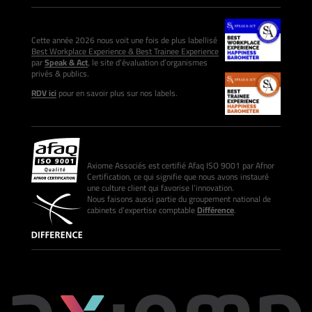
Cette année 2026 nous voit une fois de plus labellisé
Best Workplace Experience & Best Trainee Experience
par
Speak & Act
, le site d’évaluation d’organismes
privés & publics.
RDV ici
pour en savoir plus sur nos labels.
Axiome Associés est certifié Afaq ISO 9001 par Afnor
Certification, ce qui signifie que nous avons instauré
une culture client qui favorise l’innovation.
Nous faisons aussi partie du groupement national de
cabinets d’expertise comptable
Différence
.